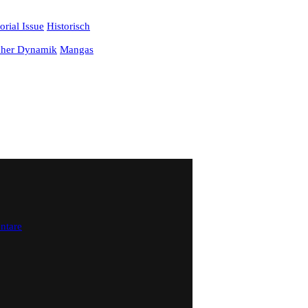
rial Issue
Historisch
cher Dynamik
Mangas
zu
ntare
Hiroki
Endo