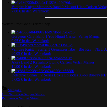
Vampire Knight Memories Band 9 Matsuri Hino Carlsen Verl
7,00
€
In den Warenkorb
Weitere Produkte aus dem Shop
Gorgeous Carat Band 1 You Higuri Carlsen Verlag Manga
9,95
€
In den Warenkorb
Vampire Knigt – Staffel 1 Gesamtausgabe – Blu-Ray – NEU 
49,95
€
In den Warenkorb
Akira Band 2 Katsuhiro Otomo Carlsen Verlag Manga
19,90
€
In den Warenkorb
Detective Conan TV Series Box 2 Episodes 35-68 Blu-ray 
57,05
€
In den Warenkorb
Mangaka
Beitragsnavigation
Previous
Oni Namida – Sanpei Shirato
Post:
Next
Pentheus – Sanpei Shirato
Post: