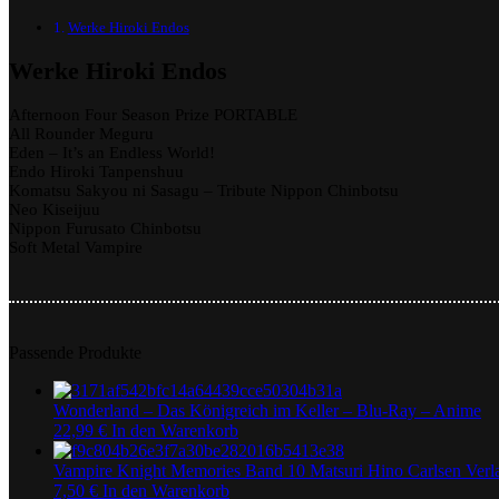
Werke Hiroki Endos
Werke Hiroki Endos
Afternoon Four Season Prize PORTABLE
All Rounder Meguru
Eden – It’s an Endless World!
Endo Hiroki Tanpenshuu
Komatsu Sakyou ni Sasagu – Tribute Nippon Chinbotsu
Neo Kiseijuu
Nippon Furusato Chinbotsu
Soft Metal Vampire
Passende Produkte
Wonderland – Das Königreich im Keller – Blu-Ray – Anime
22,99
€
In den Warenkorb
Vampire Knight Memories Band 10 Matsuri Hino Carlsen Ver
7,50
€
In den Warenkorb