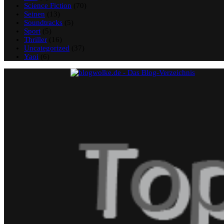
Science Fiction
(70)
Seinen
(13)
Soundtracks
(5)
Sport
(5)
Thriller
(16)
Uncategorized
(37)
Yaoi
(6)