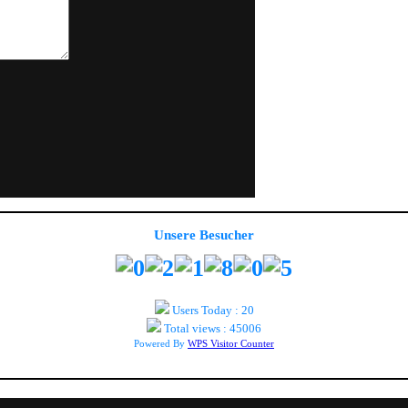
Unsere Besucher
Users Today : 20
Total views : 45006
Powered By
WPS Visitor Counter