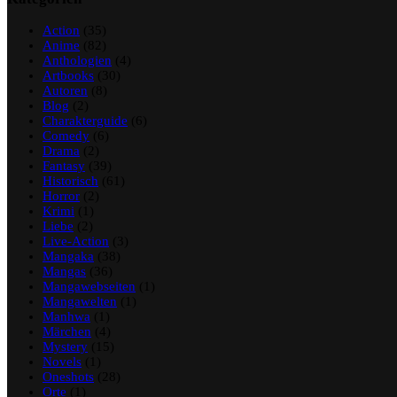
Action
(35)
Anime
(82)
Anthologien
(4)
Artbooks
(30)
Autoren
(8)
Blog
(2)
Charakterguide
(6)
Comedy
(6)
Drama
(2)
Fantasy
(39)
Historisch
(61)
Horror
(2)
Krimi
(1)
Liebe
(2)
Live-Action
(3)
Mangaka
(38)
Mangas
(36)
Mangawebseiten
(1)
Mangawelten
(1)
Manhwa
(1)
Märchen
(4)
Mystery
(15)
Novels
(1)
Oneshots
(28)
Orte
(1)