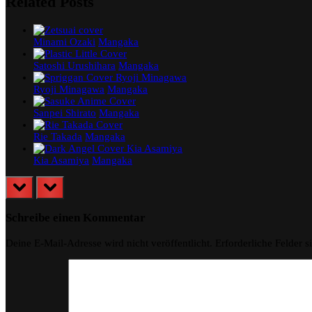
Related Posts
Minami Ozaki
Mangaka
Satoshi Urushihara
Mangaka
Ryoji Minagawa
Mangaka
Sanpei Shirato
Mangaka
Rie Takada
Mangaka
Kia Asamiya
Mangaka
prev
next
Schreibe einen Kommentar
Deine E-Mail-Adresse wird nicht veröffentlicht.
Erforderliche Felder s