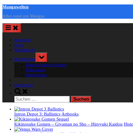
Skip
Mangawelten
to
Alles rund um Mangas
content
Startseite
Shop
Warenkorb
Toggle
Rechtliches
sub-
Datenschutzerklärung
menu
Disclaimer
Impressum
Menu Cart
Toggle
search
Suchen
form
nach:
Intron Depot 3: Ballistics
Artbooks
Kikinosuke Gomen – Giyaman no Sho – Hiroyuki Kaidou
Hist