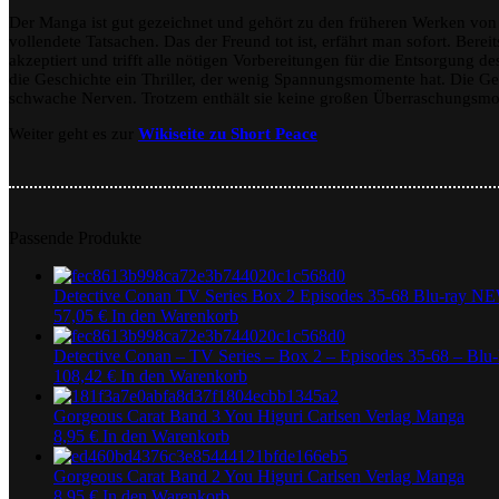
Der Manga ist gut gezeichnet und gehört zu den früheren Werken vo
vollendete Tatsachen. Das der Freund tot ist, erfährt man sofort. Bereit
akzeptiert und trifft alle nötigen Vorbereitungen für die Entsorgung de
die Geschichte ein Thriller, der wenig Spannungsmomente hat. Die Gesc
schwache Nerven. Trotzem enthält sie keine großen Überraschungsm
Weiter geht es zur
Wikiseite zu Short Peace
Passende Produkte
Detective Conan TV Series Box 2 Episodes 35-68 Blu-ray 
57,05
€
In den Warenkorb
Detective Conan – TV Series – Box 2 – Episodes 35-68 – Bl
108,42
€
In den Warenkorb
Gorgeous Carat Band 3 You Higuri Carlsen Verlag Manga
8,95
€
In den Warenkorb
Gorgeous Carat Band 2 You Higuri Carlsen Verlag Manga
8,95
€
In den Warenkorb