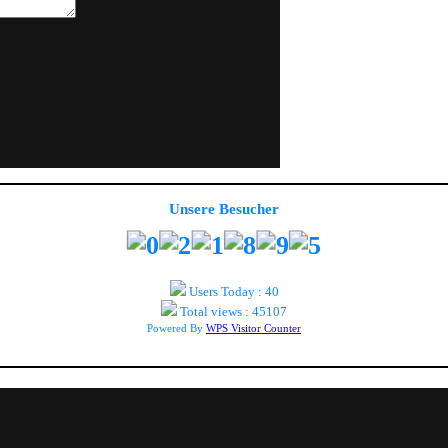
Unsere Besucher
Users Today : 40
Total views : 45107
Powered By
WPS Visitor Counter