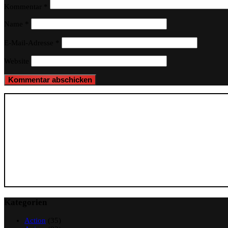
Kommentar
*
Name
*
E-Mail-Adresse
*
Website
Kategorien
Action
(35)