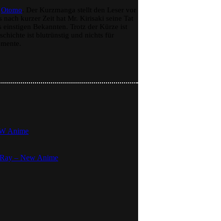
n
Otomo
. Der Kurzmanga stellt den Leser vor
s nach kurzer Zeit hat Mr. Kirisaki seine Tat
s einstigen Bekannten. Trotz der Kürze ist
hichte ist blutrünstig und nichts für
omente.
NEW Anime
u-Ray – New Anime