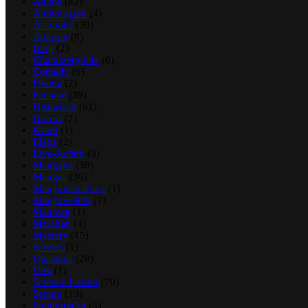
Anime
(82)
Anthologien
(4)
Artbooks
(30)
Autoren
(8)
Blog
(2)
Charakterguide
(6)
Comedy
(6)
Drama
(2)
Fantasy
(39)
Historisch
(61)
Horror
(2)
Krimi
(1)
Liebe
(2)
Live-Action
(3)
Mangaka
(38)
Mangas
(36)
Mangawebseiten
(1)
Mangawelten
(1)
Manhwa
(1)
Märchen
(4)
Mystery
(15)
Novels
(1)
Oneshots
(28)
Orte
(1)
Science Fiction
(70)
Seinen
(13)
Soundtracks
(5)