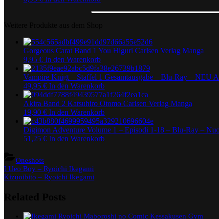
Weitere Produkte aus dem Shop
Gorgeous Carat Band 1 You Higuri Carlsen Verlag Manga
9,95
€
In den Warenkorb
Vampire Knigt – Staffel 1 Gesamtausgabe – Blu-Ray – NEU 
49,95
€
In den Warenkorb
Akira Band 2 Katsuhiro Otomo Carlsen Verlag Manga
19,90
€
In den Warenkorb
Digimon Adventure Volume 1 – Episodi 1-18 – Blu-Ray – Nu
51,25
€
In den Warenkorb
Oneshots
Beitragsnavigation
Previous
I Ueo Boy – Ryoichi Ikegami
Post:
Next
Kizuoibito – Ryoichi Ikegami
Post:
Related Posts