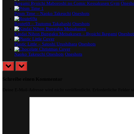
Ikegami Ryoichi Maboroshi no Comic Kessakusen Gym
Onesho
Prism Time – Naoko Takeuchi
Oneshots
Route69 – Tsutomu Takahashi
Oneshots
Kindai Nihon Bungaku Meisakusen – Ryoichi Ikegami
Oneshot
Plastic Little – Satoshi Urushihara
Oneshots
Naoko Takeuchi Oneshots
Oneshots
prev
next
Schreibe einen Kommentar
Deine E-Mail-Adresse wird nicht veröffentlicht.
Erforderliche Felder s