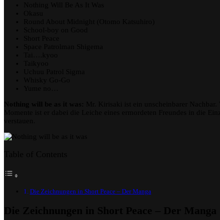
Nothing Will Be As It Was
Okasu
Round About Midnight (Otomo Katsuhiro)
School-boy on Good
Short Peace
Space Patrolman Shigema
Tai….kyoo
Taikyoo
Uchuu Patrol Sigma
Whisky Go-Go
Yume no…
Nothing will be as it was:
Mr. Kirisaki ist ein unscheinbarer Nachbar.
Momente ist er dabei die Leiche eines ermordeten Freundes in die Ein
verstauen.
Table of Contents
Die Zeichnungen in Short Peace – Der Manga
Die Zeichnungen in Short Peace – Der Manga