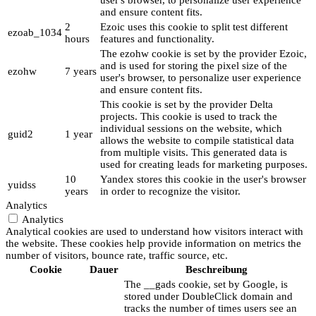
user's browser, to personalize user experience
and ensure content fits.
2
Ezoic uses this cookie to split test different
ezoab_1034
hours
features and functionality.
The ezohw cookie is set by the provider Ezoic,
and is used for storing the pixel size of the
ezohw
7 years
user's browser, to personalize user experience
and ensure content fits.
This cookie is set by the provider Delta
projects. This cookie is used to track the
individual sessions on the website, which
guid2
1 year
allows the website to compile statistical data
from multiple visits. This generated data is
used for creating leads for marketing purposes.
10
Yandex stores this cookie in the user's browser
yuidss
years
in order to recognize the visitor.
Analytics
Analytics
Analytical cookies are used to understand how visitors interact with
the website. These cookies help provide information on metrics the
number of visitors, bounce rate, traffic source, etc.
Cookie
Dauer
Beschreibung
The __gads cookie, set by Google, is
stored under DoubleClick domain and
tracks the number of times users see an