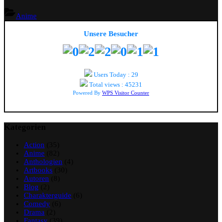
Anime
Unsere Besucher
Users Today : 29
Total views : 45231
Powered By
WPS Visitor Counter
Kategorien
Action
(35)
Anime
(82)
Anthologien
(4)
Artbooks
(30)
Autoren
(8)
Blog
(2)
Charakterguide
(6)
Comedy
(6)
Drama
(2)
Fantasy
(39)