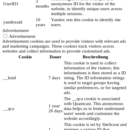
3
UserID1
anonymous ID for the visitor of the
months
website, to identify unique users across
multiple sessions.
10
Yandex sets this cookie to identify site
yandexuid
years
users.
Advertisement
Advertisement
Advertisement cookies are used to provide visitors with relevant ads
and marketing campaigns. These cookies track visitors across
websites and collect information to provide customized ads.
Cookie
Dauer
Beschreibung
This cookie is used to collect
information of the visitors, this
informations is then stored as a ID
__kuid
7 days
string. The ID information strings
is used to target groups having
similar preferences, or for targeted
ads.
The __qca cookie is associated
with Quantcast. This anonymous
1 year
__qca
data helps us to better understand
26 days
users' needs and customize the
website accordingly.
This cookie is set by SiteScout and
1
registers a unique ID that