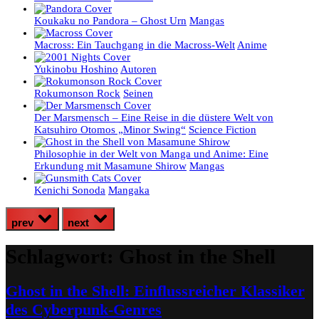
Koukaku no Pandora – Ghost Urn
Mangas
Macross: Ein Tauchgang in die Macross-Welt
Anime
Yukinobu Hoshino
Autoren
Rokumonson Rock
Seinen
Der Marsmensch – Eine Reise in die düstere Welt von
Katsuhiro Otomos „Minor Swing“
Science Fiction
Philosophie in der Welt von Manga und Anime: Eine
Erkundung mit Masamune Shirow
Mangas
Kenichi Sonoda
Mangaka
prev
next
Schlagwort:
Ghost in the Shell
Ghost in the Shell: Einflussreicher Klassiker
des Cyberpunk-Genres