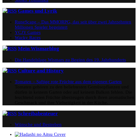
Games und Lyrik
RuneScape – Das MMORPG, das seit über zwei Jahrzehnten
Millionen Spieler begeistert
YCJY Games
Wacky Races
Mein Wismarblog
Die Handelslage Wismars zu Beginn des 19. Jahrhunderts
Culture and History
Tomaten – Saftige rote Früchte aus dem eigenen Garten
Tomaten gehören zu den beliebtesten Gemüsepflanzen und
dürfen in keinem Garten oder auf keinem Balkon fehlen. Die
leuchtend roten Früchte überzeugen durch ihren aromatischen
Geschmack und ihre Vielseitigkeit in der Küche.
Schreibabenteuer
Wünsche und Bestreben