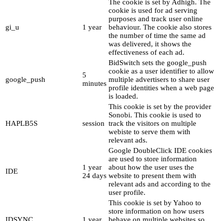
The cookie is set by Adhigh. The
cookie is used for ad serving
purposes and track user online
gi_u
1 year
behaviour. The cookie also stores
the number of time the same ad
was delivered, it shows the
effectiveness of each ad.
BidSwitch sets the google_push
cookie as a user identifier to allow
5
google_push
multiple advertisers to share user
minutes
profile identities when a web page
is loaded.
This cookie is set by the provider
Sonobi. This cookie is used to
HAPLB5S
session
track the visitors on multiple
webiste to serve them with
relevant ads.
Google DoubleClick IDE cookies
are used to store information
1 year
about how the user uses the
IDE
24 days
website to present them with
relevant ads and according to the
user profile.
This cookie is set by Yahoo to
store information on how users
IDSYNC
1 year
behave on multiple websites so