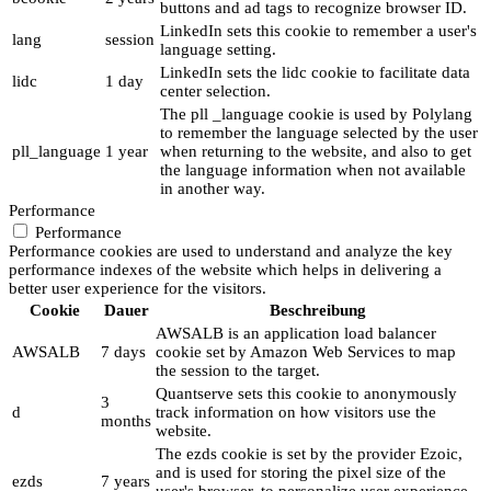
buttons and ad tags to recognize browser ID.
LinkedIn sets this cookie to remember a user's
lang
session
language setting.
LinkedIn sets the lidc cookie to facilitate data
lidc
1 day
center selection.
The pll _language cookie is used by Polylang
to remember the language selected by the user
pll_language
1 year
when returning to the website, and also to get
the language information when not available
in another way.
Performance
Performance
Performance cookies are used to understand and analyze the key
performance indexes of the website which helps in delivering a
better user experience for the visitors.
Cookie
Dauer
Beschreibung
AWSALB is an application load balancer
AWSALB
7 days
cookie set by Amazon Web Services to map
the session to the target.
Quantserve sets this cookie to anonymously
3
d
track information on how visitors use the
months
website.
The ezds cookie is set by the provider Ezoic,
and is used for storing the pixel size of the
ezds
7 years