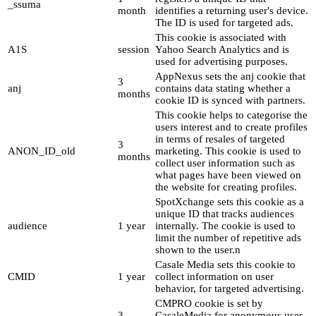
_ssuma
month
identifies a returning user's device.
The ID is used for targeted ads.
This cookie is associated with
A1S
session
Yahoo Search Analytics and is
used for advertising purposes.
AppNexus sets the anj cookie that
3
anj
contains data stating whether a
months
cookie ID is synced with partners.
This cookie helps to categorise the
users interest and to create profiles
in terms of resales of targeted
3
ANON_ID_old
marketing. This cookie is used to
months
collect user information such as
what pages have been viewed on
the website for creating profiles.
SpotXchange sets this cookie as a
unique ID that tracks audiences
audience
1 year
internally. The cookie is used to
limit the number of repetitive ads
shown to the user.n
Casale Media sets this cookie to
CMID
1 year
collect information on user
behavior, for targeted advertising.
CMPRO cookie is set by
3
CasaleMedia for anonymous user