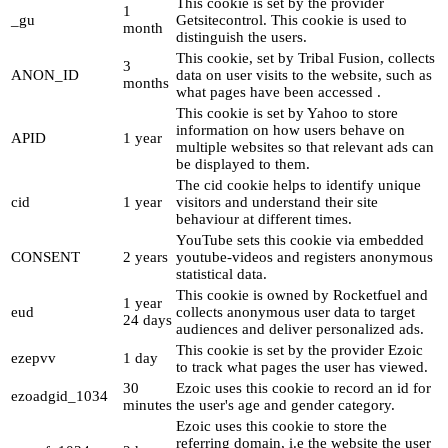
This cookie is set by the provider
1
_gu
Getsitecontrol. This cookie is used to
month
distinguish the users.
This cookie, set by Tribal Fusion, collects
3
ANON_ID
data on user visits to the website, such as
months
what pages have been accessed .
This cookie is set by Yahoo to store
information on how users behave on
APID
1 year
multiple websites so that relevant ads can
be displayed to them.
The cid cookie helps to identify unique
cid
1 year
visitors and understand their site
behaviour at different times.
YouTube sets this cookie via embedded
CONSENT
2 years
youtube-videos and registers anonymous
statistical data.
This cookie is owned by Rocketfuel and
1 year
eud
collects anonymous user data to target
24 days
audiences and deliver personalized ads.
This cookie is set by the provider Ezoic
ezepvv
1 day
to track what pages the user has viewed.
30
Ezoic uses this cookie to record an id for
ezoadgid_1034
minutes
the user's age and gender category.
Ezoic uses this cookie to store the
referring domain, i.e the website the user