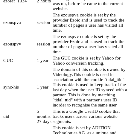
ezoref_1034
2 hours
was on, before he came to the current
website.
The ezouspva cookie is set by the
provider Ezoic and is used to track the
ezouspva
session
number of pages a user has visited all
time.
The ezouspvv cookie is set by the
provider Ezoic and is used to track the
ezouspvv
session
number of pages a user has visited all
time.
The GUC cookie is set by Yahoo for
GUC
1 year
Yahoo conversion tracking.
The domain of this cookie is owned by
Videology.This cookie is used in
association with the cookie "tidal_ttid".
This cookie is used to keep track of the
sync-his
1 year
last day when the user ID synced with a
partner. This is done by matching
"tidal_ttid" with a partner's user ID
inorder to recognise the same user.
5
This is a Google UserID cookie that
uid
months
tracks users across various website
27 days
segments.
This cookie is set by ADITION
Technologies AG, as a unique and