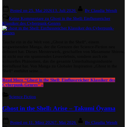
Posted on
25. Mai 2026
13. Juli 2026
By
Claudia Wendt
Keine Kommentare
zu Ghost in the Shell: Einflussreicher
Klassiker des Cyberpunk-Genres
Tauche ein in die Welt von „Ghost in the Shell“, einem
wegweisenden Manga, der die Grenzen der Science-Fiction neu
definiert hat. Dieses Meisterwerk, geschaffen von Masamune Shirow,
ist nicht nur ein spannendes Leseerlebnis, sondern auch ein
kulturelles Phänomen, das die gesamte Unterhaltungsindustrie
beeinflusst hat. Von Manga zu Globaler Inspiration „Ghost in the
Shell“ entführt seine…
Read More
“Ghost in the Shell: Einflussreicher Klassiker des
Cyberpunk-Genres”
»
Science Fiction
Ghost in the Shell: Arise – Takumi Ōyama
Posted on
11. März 2026
7. Mai 2026
By
Claudia Wendt