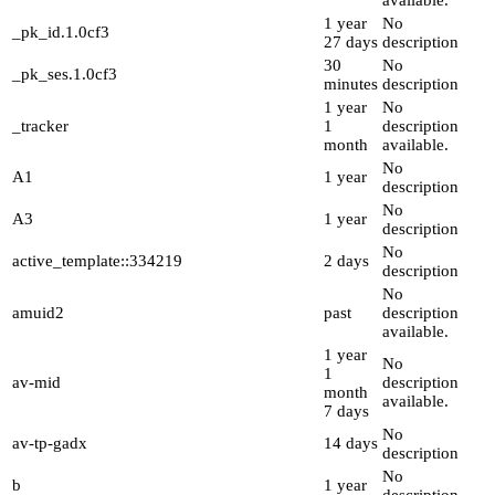
available.
1 year
No
_pk_id.1.0cf3
27 days
description
30
No
_pk_ses.1.0cf3
minutes
description
1 year
No
_tracker
1
description
month
available.
No
A1
1 year
description
No
A3
1 year
description
No
active_template::334219
2 days
description
No
amuid2
past
description
available.
1 year
No
1
av-mid
description
month
available.
7 days
No
av-tp-gadx
14 days
description
No
b
1 year