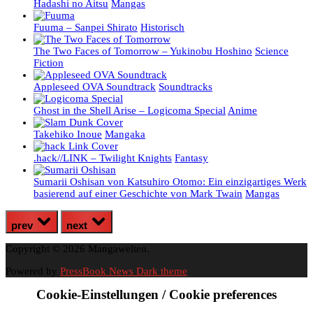
Hadashi no Aitsu
Mangas
Fuuma – Sanpei Shirato
Historisch
The Two Faces of Tomorrow – Yukinobu Hoshino
Science
Fiction
Appleseed OVA Soundtrack
Soundtracks
Ghost in the Shell Arise – Logicoma Special
Anime
Takehiko Inoue
Mangaka
.hack//LINK – Twilight Knights
Fantasy
Sumarii Oshisan von Katsuhiro Otomo: Ein einzigartiges Werk
basierend auf einer Geschichte von Mark Twain
Mangas
prev
next
Copyright © 2026 Mangawelten.
Powered by
PressBook News Dark theme
Cookie-Einstellungen / Cookie preferences