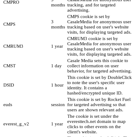
CMPRO
months
tracking, and for targeted
advertising.
CMPS cookie is set by
3
CasaleMedia for anonymous user
CMPS
months
tracking based on user's website
visits, for displaying targeted ads.
CMRUM3 cookie is set by
CasaleMedia for anonymous user
CMRUM3
1 year
tracking based on user's website
visits, for displaying targeted ads.
Casale Media sets this cookie to
CMST
1 day
collect information on user
behavior, for targeted advertising.
This cookie is set by DoubleClick
to note the user's specific user
DSID
1 hour
identity. It contains a
hashed/encrypted unique ID.
This cookie is set by Rocket Fuel
euds
session
for targeted advertising so that
users are shown relevant ads.
The cookie is set under the
everesttech.net domain to map
everest_g_v2
1 year
clicks to other events on the
client's website.