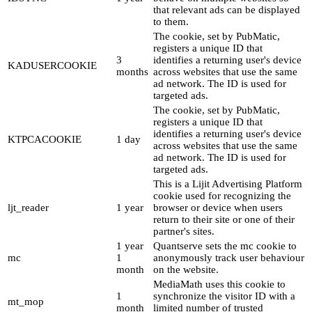
that relevant ads can be displayed
to them.
The cookie, set by PubMatic,
registers a unique ID that
3
identifies a returning user's device
KADUSERCOOKIE
months
across websites that use the same
ad network. The ID is used for
targeted ads.
The cookie, set by PubMatic,
registers a unique ID that
identifies a returning user's device
KTPCACOOKIE
1 day
across websites that use the same
ad network. The ID is used for
targeted ads.
This is a Lijit Advertising Platform
cookie used for recognizing the
ljt_reader
1 year
browser or device when users
return to their site or one of their
partner's sites.
1 year
Quantserve sets the mc cookie to
mc
1
anonymously track user behaviour
month
on the website.
MediaMath uses this cookie to
1
synchronize the visitor ID with a
mt_mop
month
limited number of trusted