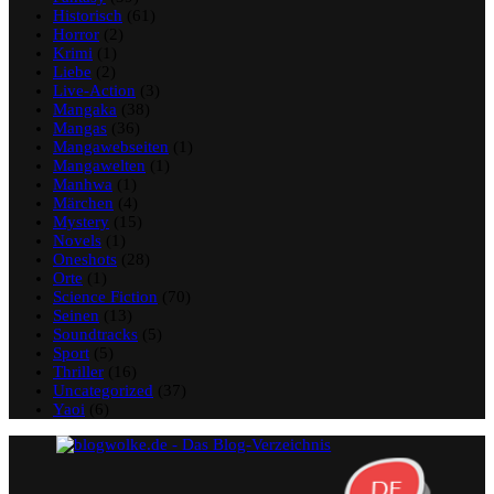
Historisch
(61)
Horror
(2)
Krimi
(1)
Liebe
(2)
Live-Action
(3)
Mangaka
(38)
Mangas
(36)
Mangawebseiten
(1)
Mangawelten
(1)
Manhwa
(1)
Märchen
(4)
Mystery
(15)
Novels
(1)
Oneshots
(28)
Orte
(1)
Science Fiction
(70)
Seinen
(13)
Soundtracks
(5)
Sport
(5)
Thriller
(16)
Uncategorized
(37)
Yaoi
(6)