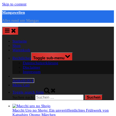
Skip to content
Mangawelten
Alles rund um Mangas
Startseite
Shop
Warenkorb
Rechtliches
Toggle sub-menu
Datenschutzerklärung
Disclaimer
Impressum
Artikel
0,00 €
Menu Cart
Toggle search form
Suchen nach:
Macchi Uro no Shojo: Ein unveröffentlichtes Frühwerk von
Katsuhiro Otomo
Märchen