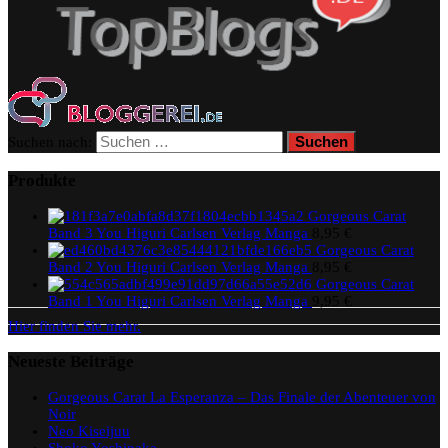
Suchen nach:
Produkte
Gorgeous Carat
Band 3 You Higuri Carlsen Verlag Manga
8,95
€
Gorgeous Carat
Band 2 You Higuri Carlsen Verlag Manga
8,95
€
Gorgeous Carat
Band 1 You Higuri Carlsen Verlag Manga
9,95
€
Hier finden Sie mehr.
Neueste Beiträge
Gorgeous Carat La Esperanza – Das Finale der Abenteuer von
Noir
Neo Kiseijuu
Shoko Yoshinaka