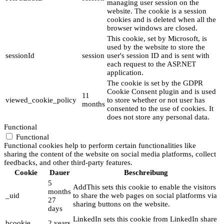
managing user session on the
website. The cookie is a session
cookies and is deleted when all the
browser windows are closed.
This cookie, set by Microsoft, is
used by the website to store the
sessionId
session
user's session ID and is sent with
each request to the ASP.NET
application.
The cookie is set by the GDPR
Cookie Consent plugin and is used
11
viewed_cookie_policy
to store whether or not user has
months
consented to the use of cookies. It
does not store any personal data.
Functional
Functional
Functional cookies help to perform certain functionalities like
sharing the content of the website on social media platforms, collect
feedbacks, and other third-party features.
Cookie
Dauer
Beschreibung
5
AddThis sets this cookie to enable the visitors
months
_uid
to share the web pages on social platforms via
27
sharing buttons on the website.
days
LinkedIn sets this cookie from LinkedIn share
bcookie
2 years