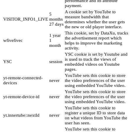
performance and its attribute
payment.
A cookie set by YouTube to
5
measure bandwidth that
VISITOR_INFO1_LIVE
months
determines whether the user gets
27 days
the new or old player interface.
This cookie, set by DataXu, tracks
1 year
the advertisement report which
wfivefivec
1
helps to improve the marketing
month
activity.
YSC cookie is set by Youtube and
is used to track the views of
YSC
session
embedded videos on Youtube
pages.
YouTube sets this cookie to store
yt-remote-connected-
never
the video preferences of the user
devices
using embedded YouTube video.
YouTube sets this cookie to store
yt-remote-device-id
never
the video preferences of the user
using embedded YouTube video.
YouTube sets this cookie to
register a unique ID to store data
yt.innertube::nextId
never
on what videos from YouTube the
user has seen.
YouTube sets this cookie to