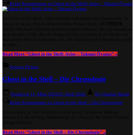
Keine Kommentare
zu Ghost in the Shell: Arise – Takumi Ōyama
Zu Ghost in the Shell: Arise erschien außerdem eine Animeserie. In
Japan ist sie als Mobile Armored Riot Police: Arise (攻殻機動隊
ARISE Hepburn: Kōkaku Kidōtai Araizu) bekannt. Bei ihr handelt es
sich um eine OVA, die als Vorgeschichte zu Ghost in the Shell von
Masamune Shirow herhalten soll. Die Handlung Die Handlung spielt
im Jahr…
Read More
“Ghost in the Shell: Arise – Takumi Ōyama”
»
Science Fiction
Ghost in the Shell – Die Chronologie
Posted on
11. März 2026
25. April 2026
By
Claudia Wendt
Keine Kommentare
zu Ghost in the Shell – Die Chronologie
Chronologie ist hier vielleicht zuviel gesat. In diesem Beitrage
möchte ich die richtige Reihenfolge der Ghost in the Shell-Teile ein
wenig sortieren.
Read More
“Ghost in the Shell – Die Chronologie”
»