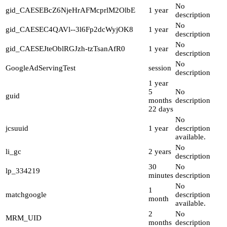
No
gid_CAESEBcZ6NjeHrAFMcprlM2OlbE
1 year
description
No
gid_CAESEC4QAVl--3l6Fp2dcWyjOK8
1 year
description
No
gid_CAESEJteOblRGJzh-tzTsanAfR0
1 year
description
No
GoogleAdServingTest
session
description
1 year
5
No
guid
months
description
22 days
No
jcsuuid
1 year
description
available.
No
li_gc
2 years
description
30
No
lp_334219
minutes
description
No
1
matchgoogle
description
month
available.
2
No
MRM_UID
months
description