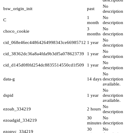
description
No
bsw_origin_init
past
description
1
No
C
month
description
3
No
choco_cookie
months
description
No
cid_068e46ec44864264998343ce66985712
1 year
description
No
cid_38362dc36a8a4fda9b3df5a078623739
1 year
description
No
cid_d145d0f0fd254dc8835514550cd1f509
1 year
description
No
data-g
14 days
description
available.
No
dspid
1 year
description
available.
No
ezoab_334219
2 hours
description
30
No
ezoadgid_334219
minutes
description
30
No
ezopvc_334219